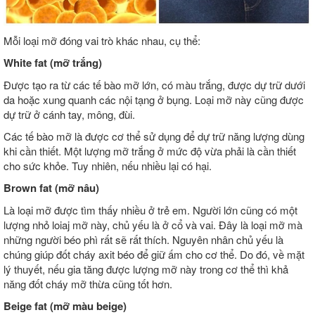
Mỗi loại mỡ đóng vai trò khác nhau, cụ thể:
White fat (mỡ trắng)
Được tạo ra từ các tế bào mỡ lớn, có màu trắng, được dự trữ dưới
da hoặc xung quanh các nội tạng ở bụng. Loại mỡ này cũng được
dự trữ ở cánh tay, mông, đùi.
Các tế bào mỡ là được cơ thể sử dụng để dự trữ năng lượng dùng
khi cần thiết. Một lượng mỡ trắng ở mức độ vừa phải là cần thiết
cho sức khỏe. Tuy nhiên, nếu nhiều lại có hại.
Brown fat (mỡ nâu)
Là loại mỡ được tìm thấy nhiều ở trẻ em. Người lớn cũng có một
lượng nhỏ loiaj mỡ này, chủ yếu là ở cổ và vai. Đây là loại mỡ mà
những người béo phì rất sẽ rất thích. Nguyên nhân chủ yếu là
chúng giúp đốt cháy axit béo để giữ ấm cho cơ thể. Do đó, về mặt
lý thuyết, nếu gia tăng được lượng mỡ này trong cơ thể thì khả
năng đốt cháy mỡ thừa cũng tốt hơn.
Beige fat (mỡ màu beige)