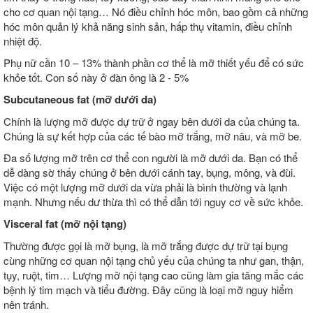
cho cơ quan nội tạng… Nó điều chỉnh hóc môn, bao gồm cả những
hóc môn quản lý khả năng sinh sản, hấp thụ vitamin, điều chỉnh
nhiệt độ.
Phụ nữ cần 10 – 13% thành phần cơ thể là mỡ thiết yếu để có sức
khỏe tốt. Con số này ở đàn ông là 2 - 5%
Subcutaneous fat (mỡ dưới da)
Chính là lượng mỡ được dự trữ ở ngay bên dưới da của chúng ta.
Chúng là sự kết hợp của các tế bào mỡ trắng, mỡ nâu, và mỡ be.
Đa số lượng mỡ trên cơ thể con người là mỡ dưới da. Bạn có thể
dễ dàng sờ thấy chúng ở bên dưới cánh tay, bụng, mông, và đùi.
Việc có một lượng mỡ dưới da vừa phải là bình thường và lạnh
mạnh. Nhưng nếu dư thừa thì có thể dẫn tới nguy cơ về sức khỏe.
Visceral fat (mỡ nội tạng)
Thường được gọi là mỡ bụng, là mỡ trắng được dự trữ tại bụng
cùng những cơ quan nội tạng chủ yếu của chúng ta như gan, thận,
tụy, ruột, tim… Lượng mỡ nội tạng cao cũng làm gia tăng mắc các
bệnh lý tim mạch và tiểu đường. Đây cũng là loại mỡ nguy hiểm
nên tránh.