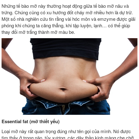
Những tế bào mỡ này thường hoạt động giữa tế bào mỡ nâu và
trứng. Chúng cũng có xu hướng đốt cháy mỡ nhiều hơn là dự trữ.
Một số nhà nghiên cứu tin rằng vài hóc môn và emzyme được giải
phóng khi chúng ta căng thẳng, khi tập luyện, lạnh… có thể giúp
thay đổi mỡ trắng thành mỡ màu be.
Essential fat (mỡ thiết yếu)
Loại mỡ này rất quan trọng đúng như tên gọi của mình. Nó được
tìm thấy ở trong não, tủy xương, các dây thần kinh màng che chở