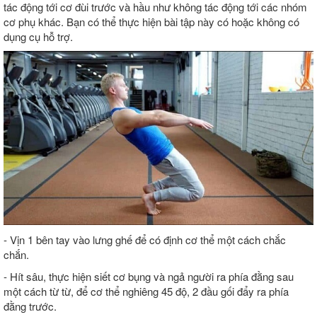
tác động tới cơ đùi trước và hầu như không tác động tới các nhóm
cơ phụ khác. Bạn có thể thực hiện bài tập này có hoặc không có
dụng cụ hỗ trợ.
- Vịn 1 bên tay vào lưng ghế để có định cơ thể một cách chắc
chắn.
- Hít sâu, thực hiện siết cơ bụng và ngả người ra phía đằng sau
một cách từ từ, để cơ thể nghiêng 45 độ, 2 đầu gối đẩy ra phía
đằng trước.