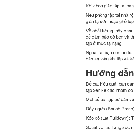
Khi chọn giàn tập tạ, bạ
Nếu phòng tập tại nhà rộn
giàn tạ đơn hoặc ghế tập
Về chất lượng, hãy chọn
để đảm bảo độ bền và tho
tập ở mức tạ nặng.
Ngoài ra, bạn nên ưu tiê
bảo an toàn khi tập và kéo
Hướng dẫn t
Để đạt hiệu quả, bạn cần
tập xen kẽ các nhóm cơ đ
Một số bài tập cơ bản vớ
Đẩy ngực (Bench Press):
Kéo xô (Lat Pulldown): 
Squat với tạ: Tăng sức