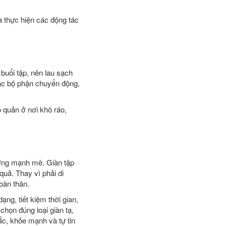
à thực hiện các động tác
buổi tập, nên lau sạch
các bộ phận chuyển động,
 quản ở nơi khô ráo,
ướng mạnh mẽ. Giàn tập
 quả. Thay vì phải di
oàn thân.
ng, tiết kiệm thời gian,
chọn đúng loại giàn tạ,
c, khỏe mạnh và tự tin