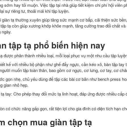
g sớm hay tối muộn. Việc tập tại nhà giúp tiết kiệm chi phí hội viên 
i sự riêng tư, thoải mái khi tập luyện.
i giàn tạ thường xuyên giúp tăng sức mạnh cơ bắp, cải thiện sức bền
 tập tạ còn giúp xương khớp khỏe mạnh, tăng cường trao đổi chất và c
g ngày.
àn tập tạ phổ biến hiện nay
p tạ được phân thành nhiều loại, mỗi loại phục vụ một nhu cầu tập luy
iết kế với nhiều bộ phận như ghế đẩy ngực, cần kéo xô, bàn tập tay t
 người muốn tập toàn thân, bao gồm cơ ngực, cơ lưng, cơ tay, cơ châ
ước gọn nhẹ, chủ yếu dùng để tập các bài cơ bản như bench press ho
g gian nhỏ hẹp.
à tạ tay: Cho phép thay đổi mức tạ linh hoạt, đáp ứng được nhiều cấp 
òn có chức năng gấp gọn, rất tiện lợi cho gia đình có diện tích hạn ch
m chọn mua giàn tập tạ