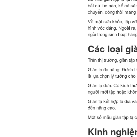
bất cứ lúc nào, kể cả sán
chuyển, đồng thời mang lạ
Về mặt sức khỏe, tập vớ
hình vóc dáng. Ngoài ra,
ngồi trong sinh hoạt hàn
Các loại gi
Trên thị trường, giàn tậ
Giàn tạ đa năng: Được th
là lựa chọn lý tưởng cho
Giàn tạ đơn: Có kích th
người mới tập hoặc khôn
Giàn tạ kết hợp tạ đĩa v
đến nâng cao.
Một số mẫu giàn tập tạ c
Kinh nghiệ