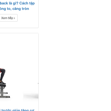
back là gì? Cách tập
ng to, căng tròn
Xem tiếp
i trước giúp tăng cơ