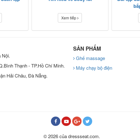
bắ
Xem tiếp
SẢN PHẨM
 Nội.
Ghế massage
 Q.Bình Thạnh - TP.Hồ Chí Minh.
Máy chạy bộ điện
ận Hải Châu, Đà Nẵng.
© 2026 của dressseat.com.