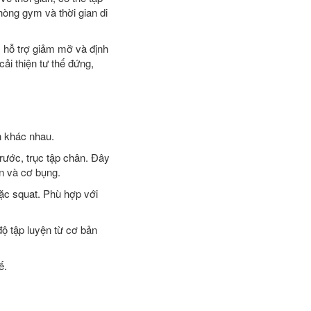
phòng gym và thời gian di
, hỗ trợ giảm mỡ và định
ải thiện tư thế đứng,
ện khác nhau.
rước, trục tập chân. Đây
n và cơ bụng.
ặc squat. Phù hợp với
độ tập luyện từ cơ bản
ế.