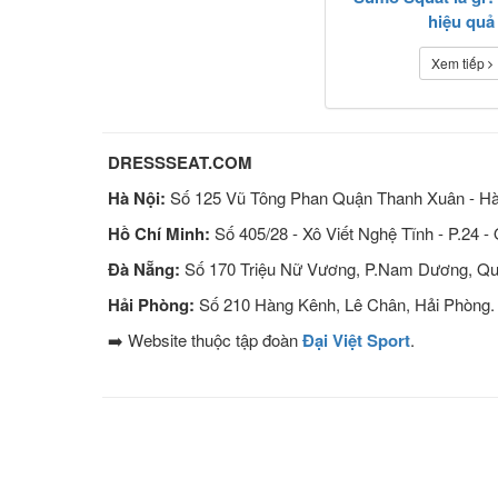
hiệu quả
Xem tiếp
DRESSSEAT.COM
Hà Nội:
Số 125 Vũ Tông Phan Quận Thanh Xuân - Hà
Hồ Chí Minh:
Số 405/28 - Xô Viết Nghệ Tĩnh - P.24 -
Đà Nẵng:
Số 170 Triệu Nữ Vương, P.Nam Dương, Qu
Hải Phòng:
Số 210 Hàng Kênh, Lê Chân, Hải Phòng.
➡️ Website thuộc tập đoàn
Đại Việt Sport
.