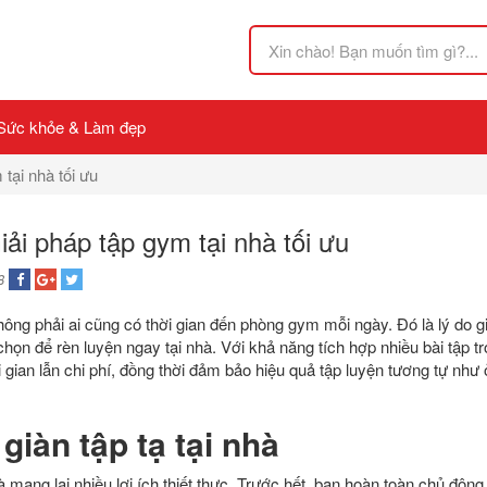
Sức khỏe & Làm đẹp
 tại nhà tối ưu
iải pháp tập gym tại nhà tối ưu
8
hông phải ai cũng có thời gian đến phòng gym mỗi ngày. Đó là lý do già
họn để rèn luyện ngay tại nhà. Với khả năng tích hợp nhiều bài tập tro
ời gian lẫn chi phí, đồng thời đảm bảo hiệu quả tập luyện tương tự n
 giàn tập tạ tại nhà
à mang lại nhiều lợi ích thiết thực. Trước hết, bạn hoàn toàn chủ động 