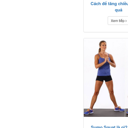
Cách để tăng chiề
quả
Xem tiếp
Sumo Squat là gì?