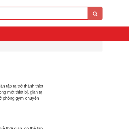
n tập tạ trở thành thiết
ng một thiết bị, giàn tạ
hư ở phòng gym chuyên
về thời gian, có thể tập