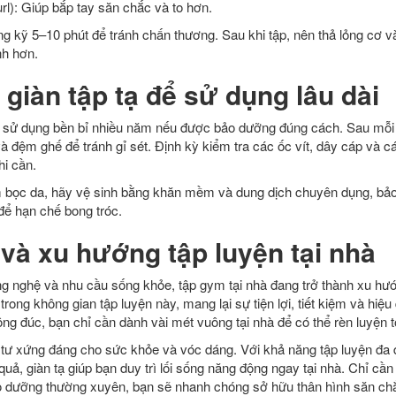
rl): Giúp bắp tay săn chắc và to hơn.
ng kỹ 5–10 phút để tránh chấn thương. Sau khi tập, nên thả lỏng cơ v
nh hơn.
giàn tập tạ để sử dụng lâu dài
thể sử dụng bền bỉ nhiều năm nếu được bảo dưỡng đúng cách. Sau mỗi 
à đệm ghế để tránh gỉ sét. Định kỳ kiểm tra các ốc vít, dây cáp và 
hi cần.
 bọc da, hãy vệ sinh bằng khăn mềm và dung dịch chuyên dụng, bảo
 để hạn chế bong tróc.
 và xu hướng tập luyện tại nhà
ông nghệ và nhu cầu sống khỏe, tập gym tại nhà đang trở thành xu h
 trong không gian tập luyện này, mang lại sự tiện lợi, tiết kiệm và hiệu
g đúc, bạn chỉ cần dành vài mét vuông tại nhà để có thể rèn luyện t
 tư xứng đáng cho sức khỏe và vóc dáng. Với khả năng tập luyện đa dạ
uả, giàn tạ giúp bạn duy trì lối sống năng động ngay tại nhà. Chỉ cần 
o dưỡng thường xuyên, bạn sẽ nhanh chóng sở hữu thân hình săn chắ