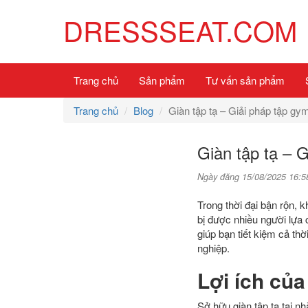
DRESSSEAT.COM
Trang chủ
Sản phẩm
Tư vấn sản phẩm
Trang chủ
Blog
Giàn tập tạ – Giải pháp tập gym
Giàn tập tạ – G
Ngày đăng 15/08/2025 16:5
Trong thời đại bận rộn, k
bị được nhiều người lựa c
giúp bạn tiết kiệm cả th
nghiệp.
Lợi ích của
Sở hữu giàn tập tạ tại nh