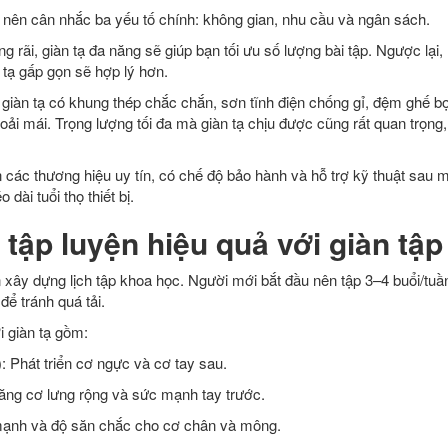
n nên cân nhắc ba yếu tố chính: không gian, nhu cầu và ngân sách.
g rãi, giàn tạ đa năng sẽ giúp bạn tối ưu số lượng bài tập. Ngược lại,
 tạ gấp gọn sẽ hợp lý hơn.
 giàn tạ có khung thép chắc chắn, sơn tĩnh điện chống gỉ, đệm ghế b
ải mái. Trọng lượng tối đa mà giàn tạ chịu được cũng rất quan trọng
n các thương hiệu uy tín, có chế độ bảo hành và hỗ trợ kỹ thuật sau
 dài tuổi thọ thiết bị.
ập luyện hiệu quả với giàn tập
 xây dựng lịch tập khoa học. Người mới bắt đầu nên tập 3–4 buổi/tuầ
ể tránh quá tải.
i giàn tạ gồm:
 Phát triển cơ ngực và cơ tay sau.
Tăng cơ lưng rộng và sức mạnh tay trước.
 mạnh và độ săn chắc cho cơ chân và mông.