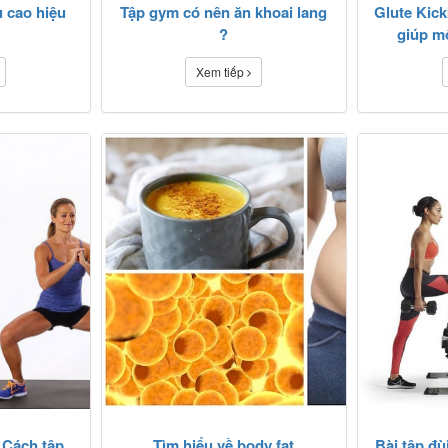
u cao hiệu
Tập gym có nên ăn khoai lang
Glute Kick
?
giúp mô
Xem tiếp
 Cách tập
Tìm hiểu về body fat
Bài tập đù