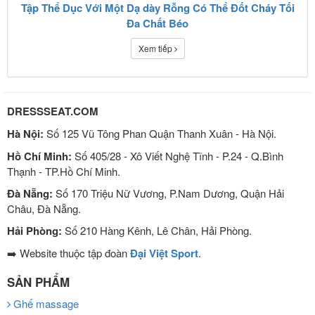
Tập Thể Dục Với Một Dạ dày Rỗng Có Thể Đốt Cháy Tối
Đa Chất Béo
Xem tiếp
DRESSSEAT.COM
Hà Nội:
Số 125 Vũ Tông Phan Quận Thanh Xuân - Hà Nội.
Hồ Chí Minh:
Số 405/28 - Xô Viết Nghệ Tĩnh - P.24 - Q.Bình
Thạnh - TP.Hồ Chí Minh.
Đà Nẵng:
Số 170 Triệu Nữ Vương, P.Nam Dương, Quận Hải
Châu, Đà Nẵng.
Hải Phòng:
Số 210 Hàng Kênh, Lê Chân, Hải Phòng.
➡️ Website thuộc tập đoàn
Đại Việt Sport
.
SẢN PHẨM
Ghế massage