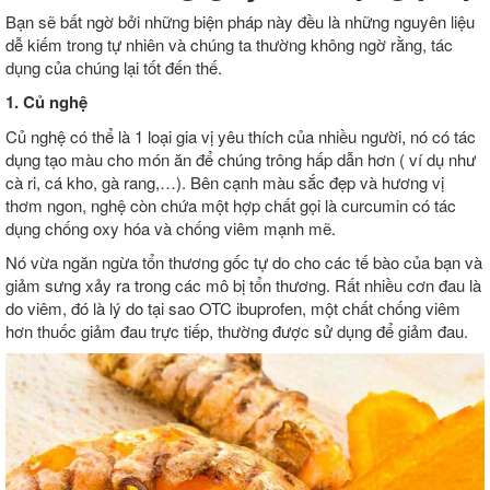
Bạn sẽ bất ngờ bởi những biện pháp này đều là những nguyên liệu
dễ kiếm trong tự nhiên và chúng ta thường không ngờ rằng, tác
dụng của chúng lại tốt đến thế.
1. Củ nghệ
Củ nghệ có thể là 1 loại gia vị yêu thích của nhiều người, nó có tác
dụng tạo màu cho món ăn để chúng trông hấp dẫn hơn ( ví dụ như
cà ri, cá kho, gà rang,…). Bên cạnh màu sắc đẹp và hương vị
thơm ngon, nghệ còn chứa một hợp chất gọi là curcumin có tác
dụng chống oxy hóa và chống viêm mạnh mẽ.
Nó vừa ngăn ngừa tổn thương gốc tự do cho các tế bào của bạn và
giảm sưng xảy ra trong các mô bị tổn thương. Rất nhiều cơn đau là
do viêm, đó là lý do tại sao OTC ibuprofen, một chất chống viêm
hơn thuốc giảm đau trực tiếp, thường được sử dụng để giảm đau.