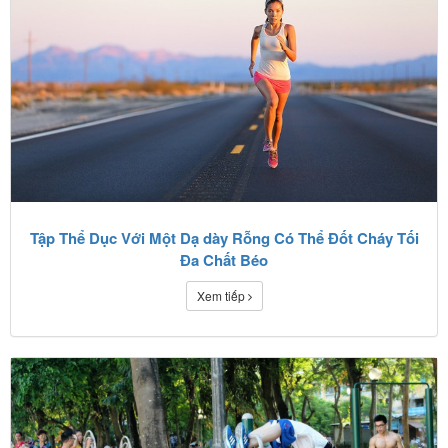
Tập Thể Dục Với Một Dạ dày Rỗng Có Thể Đốt Cháy Tối
Đa Chất Béo
Xem tiếp