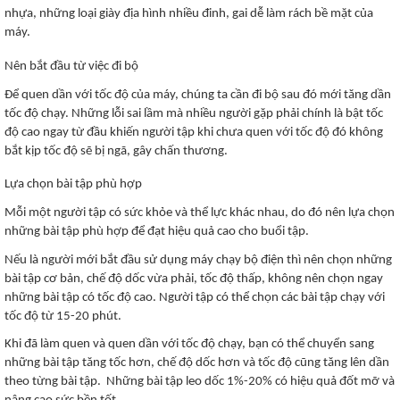
nhựa, những loại giày địa hình nhiều đinh, gai dễ làm rách bề mặt của
máy.
Nên bắt đầu từ việc đi bộ
Để quen dần với tốc độ của máy, chúng ta cần đi bộ sau đó mới tăng dần
tốc độ chạy. Những lỗi sai lầm mà nhiều người gặp phải chính là bật tốc
độ cao ngay từ đầu khiến người tập khi chưa quen với tốc độ đó không
bắt kịp tốc độ sẽ bị ngã, gây chấn thương.
Lựa chọn bài tập phù hợp
Mỗi một người tập có sức khỏe và thể lực khác nhau, do đó nên lựa chọn
những bài tập phù hợp để đạt hiệu quả cao cho buổi tập.
Nếu là người mới bắt đầu sử dụng máy chạy bộ điện thì nên chọn những
bài tập cơ bản, chế độ dốc vừa phải, tốc độ thấp, không nên chọn ngay
những bài tập có tốc độ cao. Người tập có thể chọn các bài tập chạy với
tốc độ từ 15-20 phút.
Khi đã làm quen và quen dần với tốc độ chạy, bạn có thể chuyển sang
những bài tập tăng tốc hơn, chế độ dốc hơn và tốc độ cũng tăng lên dần
theo từng bài tập. Những bài tập leo dốc 1%-20% có hiệu quả đốt mỡ và